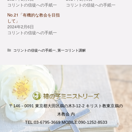
コリントの信徒への手紙一
コリントの信徒への手紙一
No.21「有機的な教会を目指
して」
2024年2月6日
コリントの信徒への手紙一
コリントの信徒への手紙一
,
第一コリント講解
〒146－0091 東京都大田区鵜の木3-12-2 キリスト教東京鵜の
木教会 内
TEL:03-6795-3669 MOBILE:090-1252-8533