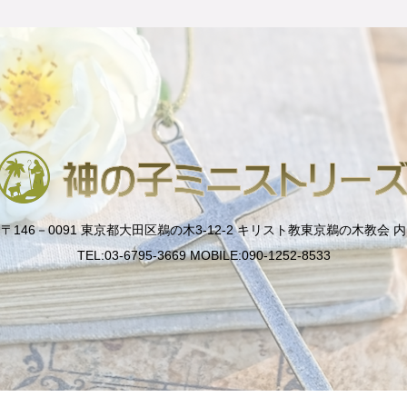
〒146－0091 東京都大田区鵜の木3-12-2 キリスト教東京鵜の木教会 内
TEL:03-6795-3669 MOBILE:090-1252-8533