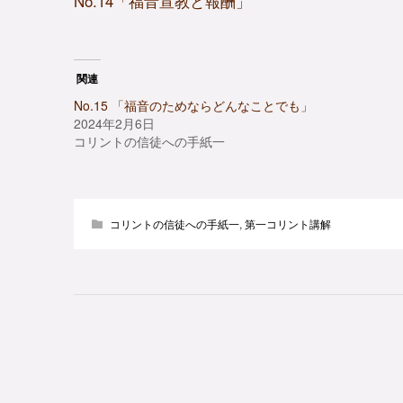
No.14「福音宣教と報酬」
関連
No.15 「福音のためならどんなことでも」
2024年2月6日
コリントの信徒への手紙一
コリントの信徒への手紙一
,
第一コリント講解