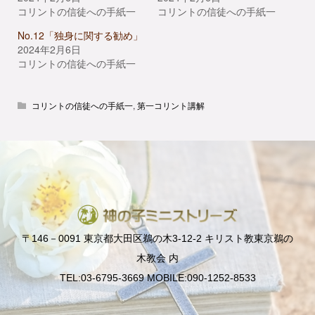
コリントの信徒への手紙一
コリントの信徒への手紙一
No.12「独身に関する勧め」
2024年2月6日
コリントの信徒への手紙一
コリントの信徒への手紙一
,
第一コリント講解
〒146－0091 東京都大田区鵜の木3-12-2 キリスト教東京鵜の
木教会 内
TEL:03-6795-3669 MOBILE:090-1252-8533