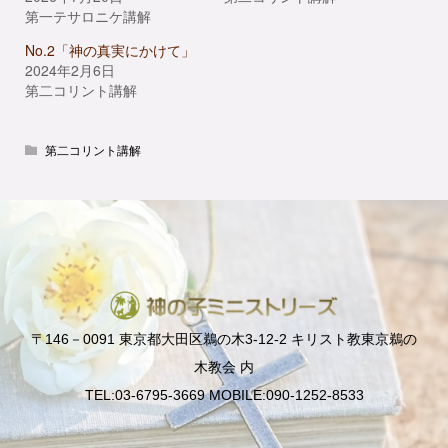
第一テサロニケ講解
No.2「神の真実にかけて」
2024年2月6日
第二コリント講解
第二コリント講解
〒146－0091 東京都大田区鵜の木3-12-2 キリスト教東京鵜の
木教会 内
TEL:03-6795-3669 MOBILE:090-1252-8533