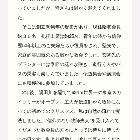
っていましたが、皆さんは温かく迎えてくれまし
た。
そこは創立90周年の歴史があり、現住陪餐会員
約３０名、礼拝出席は約25名、青年の時から信仰
歴50年以上のご夫婦たちが役員をされ、堅実で、
家庭的雰囲気のある温かな教会でした。玄関先の
プランターには季節の花々が咲き、道行く人やバ
スの乗客も楽しんでいました。伝道集会や講演会
にも積極的に参加していました。
2年後、隅田川を隔てて634ｍ世界一の東京スカ
イツリーがオープン。主人が伝道師から牧師にな
っての初めてのクリスマス。私は自然の流れで受
洗しました。“信仰のない牧師夫人”を受け入れて
くださった教会員の方々にとっては待ちに待った
この日です。私より感動し、涙して喜んでくださ