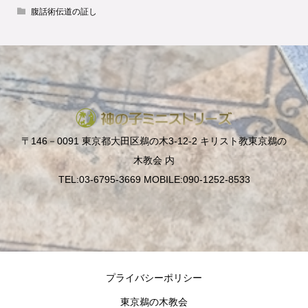
腹話術伝道の証し
〒146－0091 東京都大田区鵜の木3-12-2 キリスト教東京鵜の
木教会 内
TEL:03-6795-3669 MOBILE:090-1252-8533
プライバシーポリシー
東京鵜の木教会