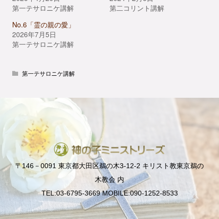
第一テサロニケ講解
第二コリント講解
No.6「霊の親の愛」
2026年7月5日
第一テサロニケ講解
第一テサロニケ講解
〒146－0091 東京都大田区鵜の木3-12-2 キリスト教東京鵜の
木教会 内
TEL:03-6795-3669 MOBILE:090-1252-8533