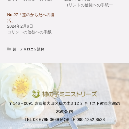
コリントの信徒への手紙一
No.27「霊のからだへの復
活」
2024年2月6日
コリントの信徒への手紙一
第一テサロニケ講解
〒146－0091 東京都大田区鵜の木3-12-2 キリスト教東京鵜の
木教会 内
TEL:03-6795-3669 MOBILE:090-1252-8533